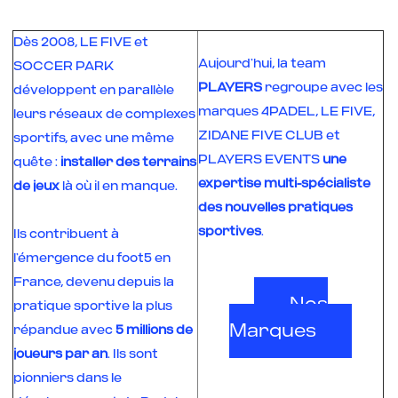
Dès 2008, LE FIVE et
Aujourd’hui, la team
SOCCER PARK
PLAYERS
regroupe avec les
développent en parallèle
marques 4PADEL, LE FIVE,
leurs réseaux de complexes
ZIDANE FIVE CLUB et
sportifs, avec une même
PLAYERS EVENTS
une
quête :
installer des terrains
expertise multi-spécialiste
de jeux
là où il en manque.
des nouvelles pratiques
sportives
.
Ils contribuent à
l’émergence du foot5 en
France, devenu depuis la
Nos
pratique sportive la plus
Marques
répandue avec
5 millions de
joueurs par an
. Ils sont
pionniers dans le