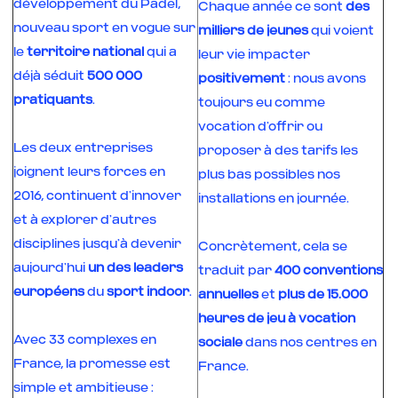
développement du Padel,
Chaque année ce sont
des
nouveau sport en vogue sur
milliers de jeunes
qui voient
le
territoire national
qui a
leur vie impacter
déjà séduit
500 000
positivement
: nous avons
pratiquants
.
toujours eu comme
vocation d’offrir ou
Les deux entreprises
proposer à des tarifs les
joignent leurs forces en
plus bas possibles nos
2016, continuent d’innover
installations en journée.
et à explorer d’autres
disciplines jusqu’à devenir
Concrètement, cela se
aujourd’hui
un des leaders
traduit par
400 conventions
européens
du
sport indoor
.
annuelles
et
plus de 15.000
heures de jeu à vocation
Avec 33 complexes en
sociale
dans nos centres en
France, la promesse est
France.
simple et ambitieuse :