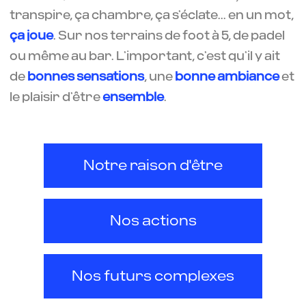
transpire, ça chambre, ça s’éclate... en un mot,
ça joue
. Sur nos terrains de foot à 5, de padel
ou même au bar. L’important, c’est qu’il y ait
de
bonnes sensations
, une
bonne ambiance
et
le plaisir d’être
ensemble
.
Notre raison d'être
Nos actions
Nos futurs complexes