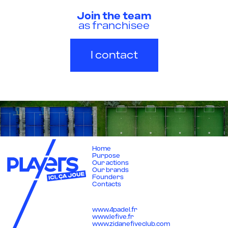
Join the team
as franchisee
I contact
Home
Purpose
Our actions
Our brands
Founders
Contacts
www.4padel.fr
www.lefive.fr
www.zidanefiveclub.com